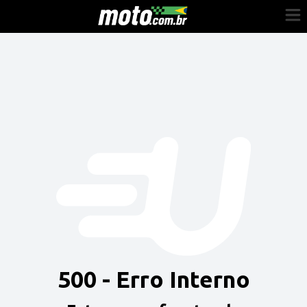
Cadastre-se
Entrar
Vender
Painel do Revendedor
Anuncie sua moto
500 - Erro Interno