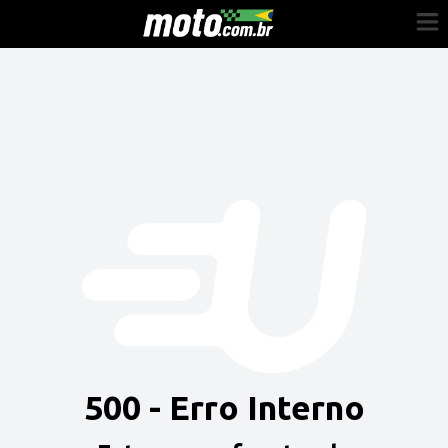
Cadastre-se
Entrar
Vender
Painel do Revendedor
Anuncie sua moto
500 - Erro Interno