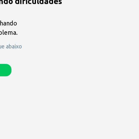
ndo dificuldades
lhando
oblema.
que abaixo