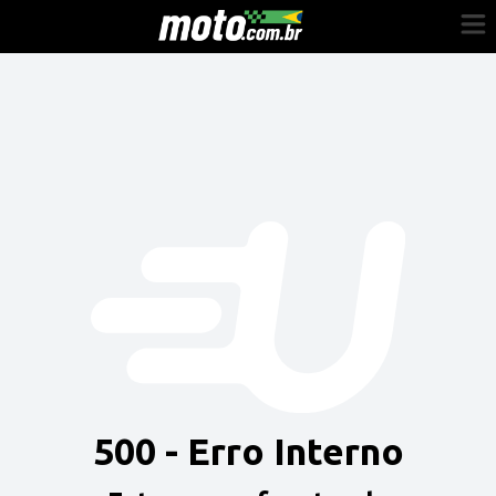
Cadastre-se
Entrar
Vender
Painel do Revendedor
Anuncie sua moto
500 - Erro Interno