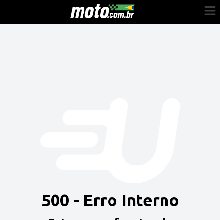
Cadastre-se
Entrar
Vender
Painel do Revendedor
Anuncie sua moto
500 - Erro Interno