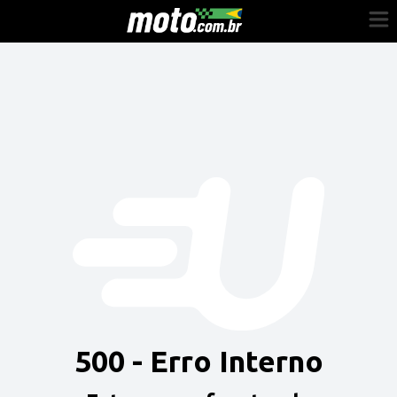
Cadastre-se
Entrar
Vender
Painel do Revendedor
Anuncie sua moto
500 - Erro Interno