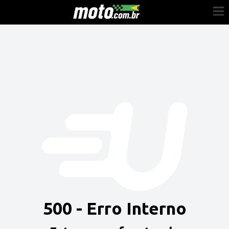
Cadastre-se
Entrar
Vender
Painel do Revendedor
Anuncie sua moto
500 - Erro Interno