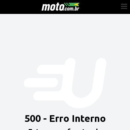
Cadastre-se
Entrar
Vender
Painel do Revendedor
Anuncie sua moto
500 - Erro Interno