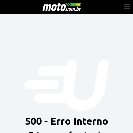
Cadastre-se
Entrar
Vender
Painel do Revendedor
Anuncie sua moto
500 - Erro Interno