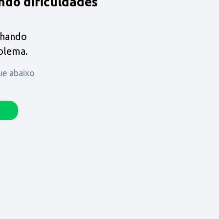
ndo dificuldades
lhando
oblema.
que abaixo