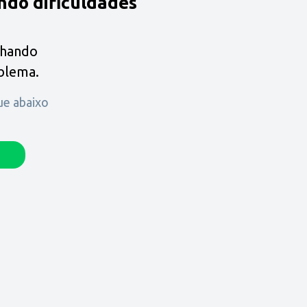
ndo dificuldades
lhando
oblema.
que abaixo