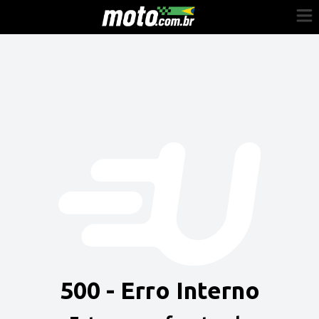
Cadastre-se
Entrar
Vender
Painel do Revendedor
Anuncie sua moto
500 - Erro Interno