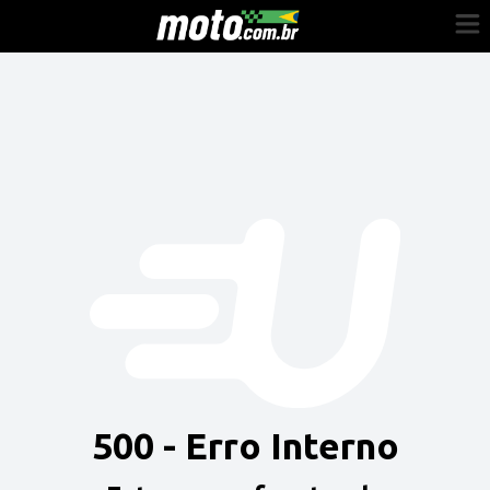
Cadastre-se
Entrar
Vender
Painel do Revendedor
Anuncie sua moto
500 - Erro Interno