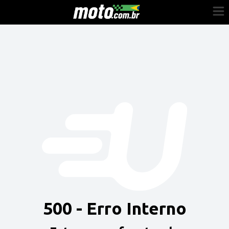
Cadastre-se
Entrar
Vender
Painel do Revendedor
Anuncie sua moto
500 - Erro Interno