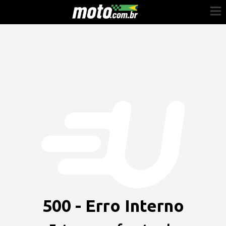
Cadastre-se
Entrar
Vender
Painel do Revendedor
Anuncie sua moto
500 - Erro Interno