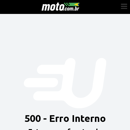
Cadastre-se
Entrar
Vender
Painel do Revendedor
Anuncie sua moto
500 - Erro Interno