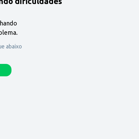
ndo dificuldades
lhando
oblema.
que abaixo