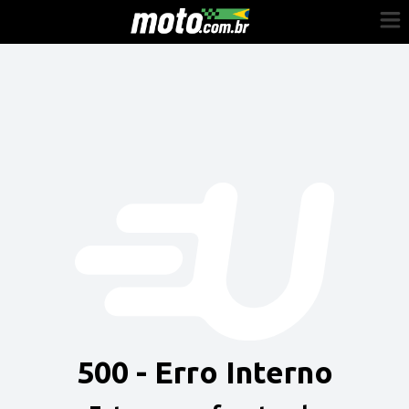
Cadastre-se
Entrar
Vender
Painel do Revendedor
Anuncie sua moto
500 - Erro Interno