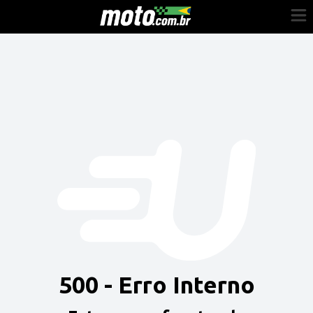
Cadastre-se
Entrar
Vender
Painel do Revendedor
Anuncie sua moto
500 - Erro Interno