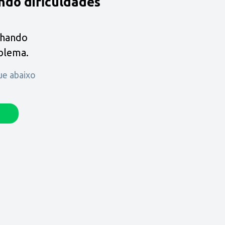
ndo dificuldades
lhando
oblema.
que abaixo