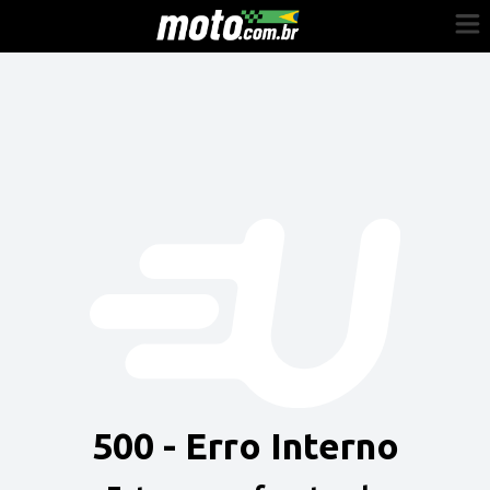
Cadastre-se
Entrar
Vender
Painel do Revendedor
Anuncie sua moto
500 - Erro Interno