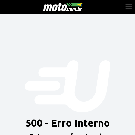
Cadastre-se
Entrar
Vender
Painel do Revendedor
Anuncie sua moto
500 - Erro Interno