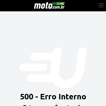
Cadastre-se
Entrar
Vender
Painel do Revendedor
Anuncie sua moto
500 - Erro Interno