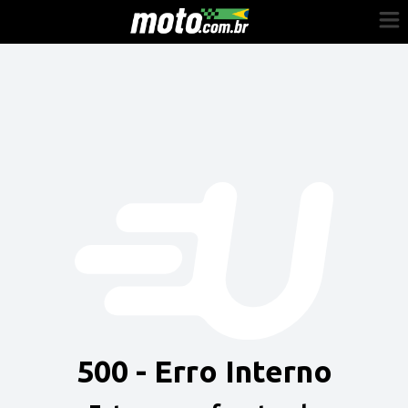
Cadastre-se
Entrar
Vender
Painel do Revendedor
Anuncie sua moto
500 - Erro Interno