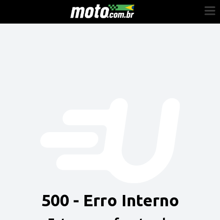
Cadastre-se
Entrar
Vender
Painel do Revendedor
Anuncie sua moto
500 - Erro Interno