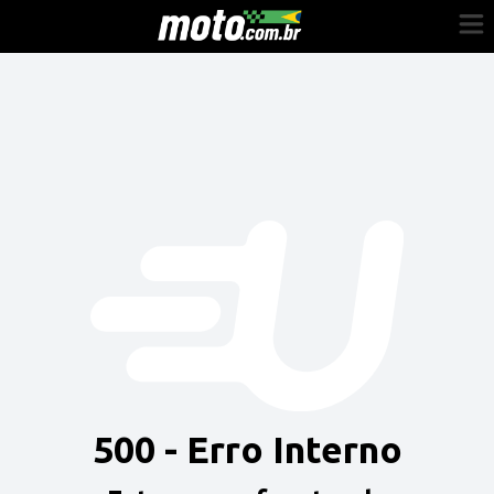
Cadastre-se
Entrar
Vender
Painel do Revendedor
Anuncie sua moto
500 - Erro Interno