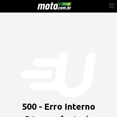
Cadastre-se
Entrar
Vender
Painel do Revendedor
Anuncie sua moto
500 - Erro Interno