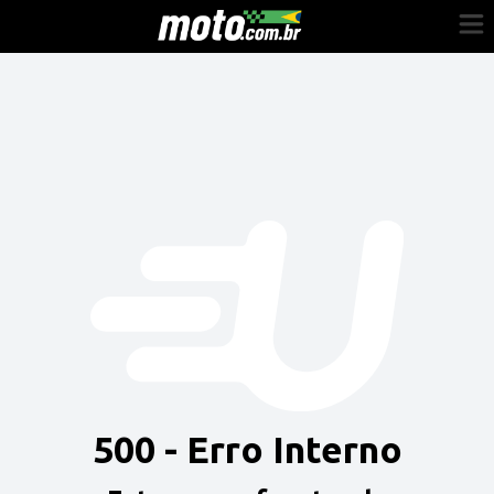
Cadastre-se
Entrar
Vender
Painel do Revendedor
Anuncie sua moto
500 - Erro Interno