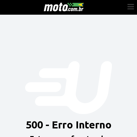
Cadastre-se
Entrar
Vender
Painel do Revendedor
Anuncie sua moto
500 - Erro Interno