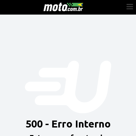
Cadastre-se
Entrar
Vender
Painel do Revendedor
Anuncie sua moto
500 - Erro Interno