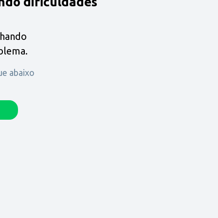
ndo dificuldades
lhando
oblema.
que abaixo