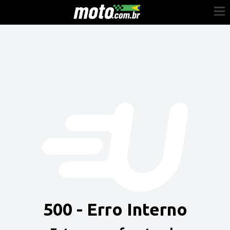
Cadastre-se
Entrar
Vender
Painel do Revendedor
Anuncie sua moto
500 - Erro Interno