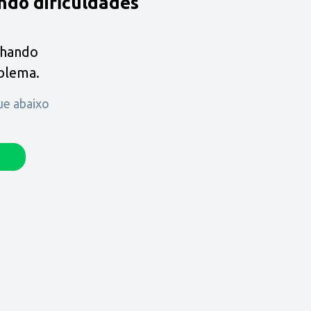
ndo dificuldades
lhando
oblema.
que abaixo