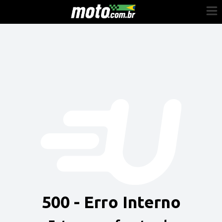
Cadastre-se
Entrar
Vender
Painel do Revendedor
Anuncie sua moto
500 - Erro Interno