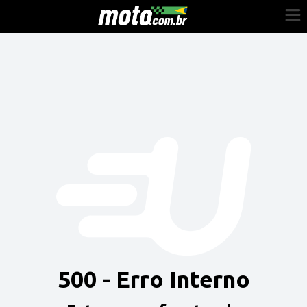
Cadastre-se
Entrar
Vender
Painel do Revendedor
Anuncie sua moto
500 - Erro Interno