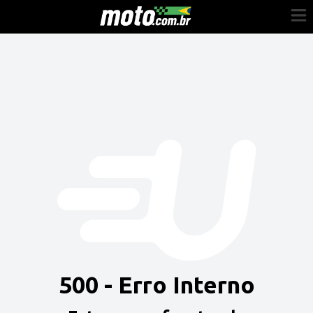
Cadastre-se
Entrar
Vender
Painel do Revendedor
Anuncie sua moto
500 - Erro Interno