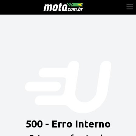
Cadastre-se
Entrar
Vender
Painel do Revendedor
Anuncie sua moto
500 - Erro Interno