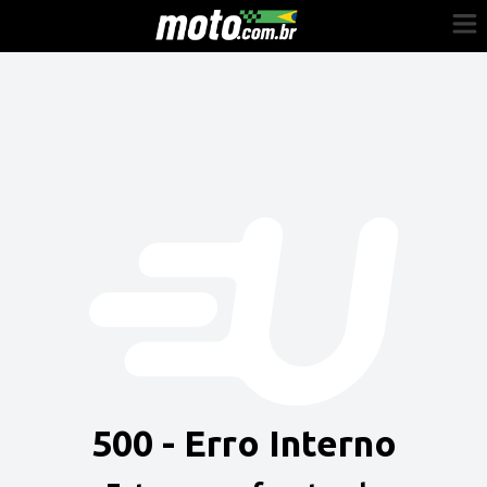
Cadastre-se
Entrar
Vender
Painel do Revendedor
Anuncie sua moto
500 - Erro Interno