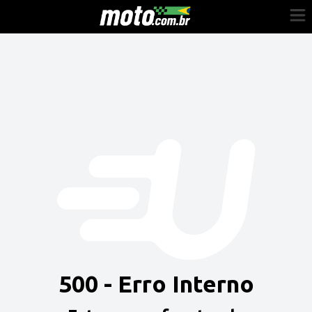
Cadastre-se
Entrar
Vender
Painel do Revendedor
Anuncie sua moto
500 - Erro Interno