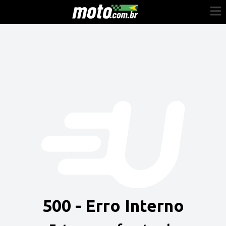
Cadastre-se
Entrar
Vender
Painel do Revendedor
Anuncie sua moto
500 - Erro Interno