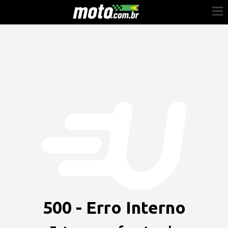
Cadastre-se
Entrar
Vender
Painel do Revendedor
Anuncie sua moto
500 - Erro Interno