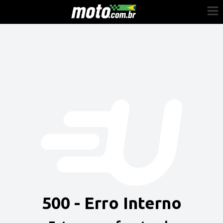
Cadastre-se
Entrar
Vender
Painel do Revendedor
Anuncie sua moto
500 - Erro Interno