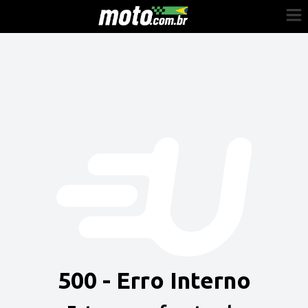
Cadastre-se
Entrar
Vender
Painel do Revendedor
Anuncie sua moto
500 - Erro Interno