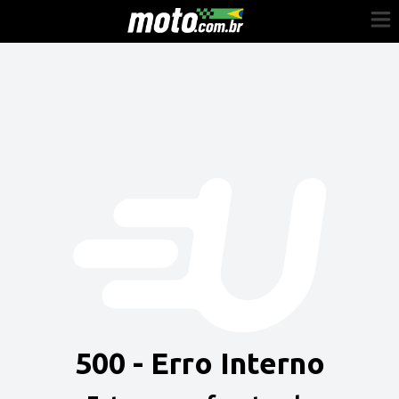
Cadastre-se
Entrar
Vender
Painel do Revendedor
Anuncie sua moto
500 - Erro Interno