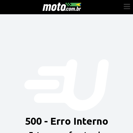
Cadastre-se
Entrar
Vender
Painel do Revendedor
Anuncie sua moto
500 - Erro Interno