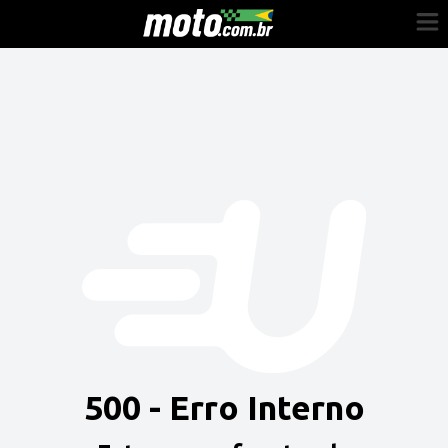
Cadastre-se
Entrar
Vender
Painel do Revendedor
Anuncie sua moto
500 - Erro Interno