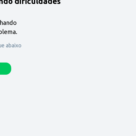
ndo dificuldades
lhando
oblema.
que abaixo