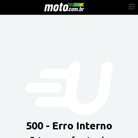
Cadastre-se
Entrar
Vender
Painel do Revendedor
Anuncie sua moto
500 - Erro Interno