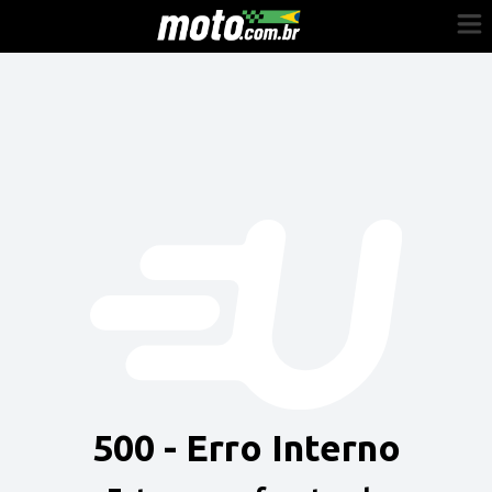
Cadastre-se
Entrar
Vender
Painel do Revendedor
Anuncie sua moto
500 - Erro Interno