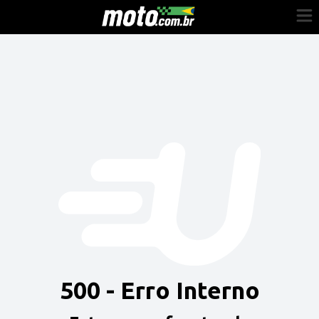
Cadastre-se
Entrar
Vender
Painel do Revendedor
Anuncie sua moto
500 - Erro Interno